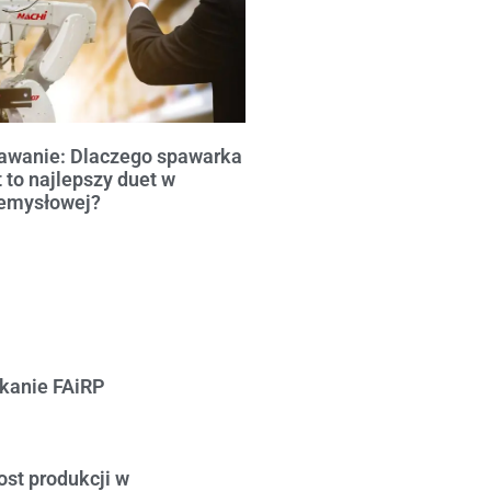
wanie: Dlaczego spawarka
 to najlepszy duet w
emysłowej?
tkanie FAiRP
st produkcji w