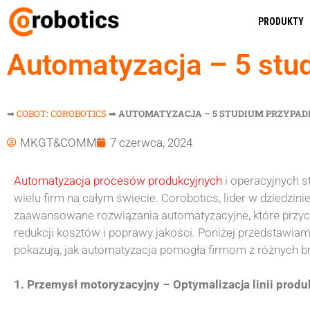
PRODUKTY
Automatyzacja – 5 stu
➡
COBOT: COROBOTICS
➡
AUTOMATYZACJA – 5 STUDIUM PRZYPAD
MKGT&COMM
7 czerwca, 2024
Automatyzacja procesów produkcyjnych
i operacyjnych s
wielu firm na całym świecie. Corobotics, lider w dziedzin
zaawansowane rozwiązania automatyzacyjne, które przycz
redukcji kosztów i poprawy jakości. Poniżej przedstawia
pokazują, jak automatyzacja pomogła firmom z różnych br
1. Przemysł motoryzacyjny – Optymalizacja linii produ