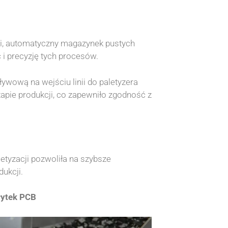
ji, automatyczny magazynek pustych
 i precyzję tych procesów.
wową na wejściu linii do paletyzera
pie produkcji, co zapewniło zgodność z
tyzacji pozwoliła na szybsze
ukcji.
łytek PCB