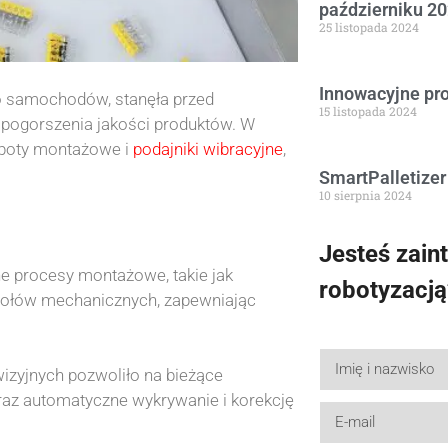
październiku 20
25 listopada 2024
Innowacyjne pr
o samochodów, stanęła przed
15 listopada 2024
 pogorszenia jakości produktów. W
oboty montażowe i
podajniki wibracyjne
,
SmartPalletizer
10 sierpnia 2024
Jesteś zain
e procesy montażowe, takie jak
robotyzacją
społów mechanicznych, zapewniając
izyjnych pozwoliło na bieżące
az automatyczne wykrywanie i korekcję