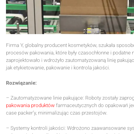
Firma Y, globalny producent kosmetyków, szukała sposo
procesów pakowania, które były czasochłonne i podatne n
zaprojektowało i wdrożyło zautomatyzowaną linię pakując
jak etykietowanie, pakowanie i kontrola jakości.
Rozwiązanie:
– Zautomatyzowane linie pakujące: Roboty zostały zapro
pakowania produktów
farmaceutycznych do opakowań je
case packer’y, minimalizując czas przestojów.
– Systemy kontroli jakości: Wdrożono zaawansowane sys