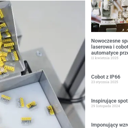
Nowoczesne spa
laserowa i cobot
automatyce prz
11 kwietnia 2025
Cobot z IP66
23 stycznia 2025
Inspirujące spo
29 listopada 2024
Imponujący wzro