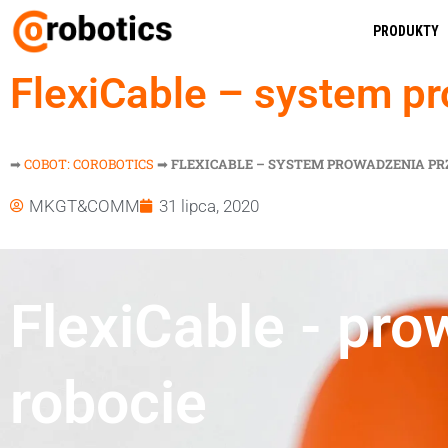
PRODUKTY
FlexiCable – system 
➡
COBOT: COROBOTICS
➡
FLEXICABLE – SYSTEM PROWADZENIA 
MKGT&COMM
31 lipca, 2020
FlexiCable - pr
robocie