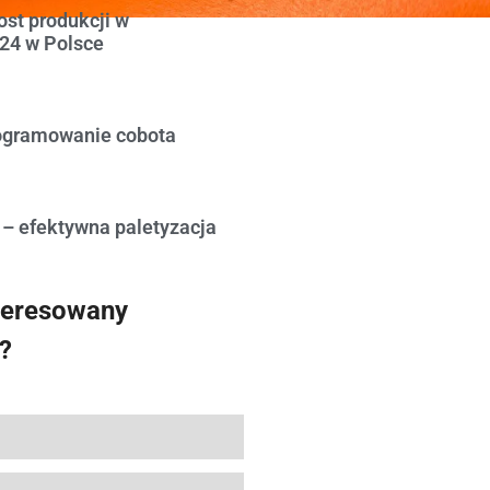
st produkcji w
24 w Polsce
ogramowanie cobota
 – efektywna paletyzacja
teresowany
?