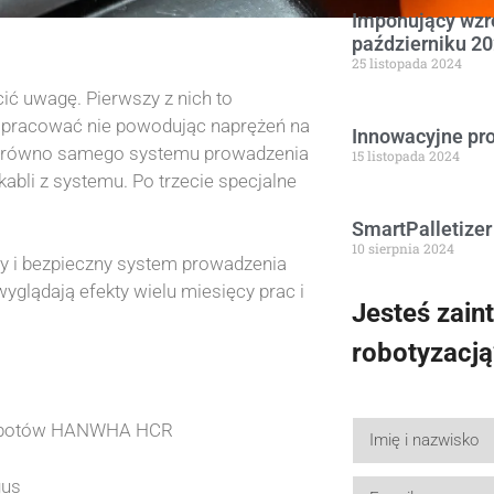
Imponujący wzro
październiku 20
25 listopada 2024
cić uwagę. Pierwszy z nich to
 pracować nie powodując naprężeń na
Innowacyjne pr
– zarówno samego systemu prowadzenia
15 listopada 2024
kabli z systemu. Po trzecie specjalne
SmartPalletizer
10 sierpnia 2024
atwy i bezpieczny system prowadzenia
glądają efekty wielu miesięcy prac i
Jesteś zain
robotyzacją
 robotów HANWHA HCR
gus