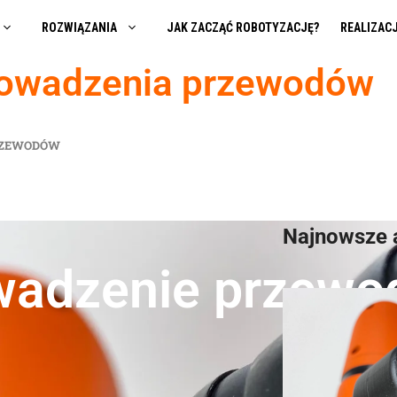
ROZWIĄZANIA
JAK ZACZĄĆ ROBOTYZACJĘ?
REALIZAC
prowadzenia przewodów
PRZEWODÓW
Najnowsze 
owadzenie przew