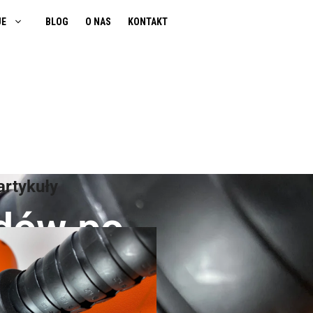
JE
BLOG
O NAS
KONTAKT
artykuły
odów po