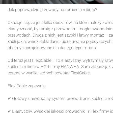
Jak poprowadzić przewody po ramieniu robota?
Okazuje się, że jest kilka obszarów, na które należy zwró
elastyczność, by ramię z przewodami mogło swobodnie
przewodach. Drugą z nich jest szybki i łatwy montaż 
kabli jak również dokładanie lub usuwanie pojedynczych 
obejmy zaprojektowane dla danego typu robota.
Od teraz jest FlexiCable!!! To elastyczny, wytrzymały, ł
kabli dla robotów HCR firmy HANWHA. Sam zobacz jak wy
testów w wyniku których powstał FlexiCable.
FlexiCable zapewnia:
✔ Gotowy, uniwersalny system prowadzenie kabli dla
✔ Elastyczny, wysokiej jakości prowadnik TriFlex firmy i