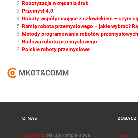
Robotyzacja wkręcania śrub
Przemysł 4.0
Roboty współpracujące z człowiekiem – czym s
Ramię robota przemysłowego – jakie wybrać? R
Metody programowania robotów przemysłowyc
Budowa robota przemysłowego
Polskie roboty przemysłowe
MKGT&COMM
O NAS
ZOBACZ
CoRobotics
oferuje kompleksowe
O nas