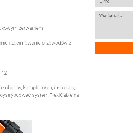
padkowym zerwaniem
anie i zdejmowanie przewodów z
-12
e obejmy, komplet śrub, instrukcję
y dystrybuować system FlexiCable na