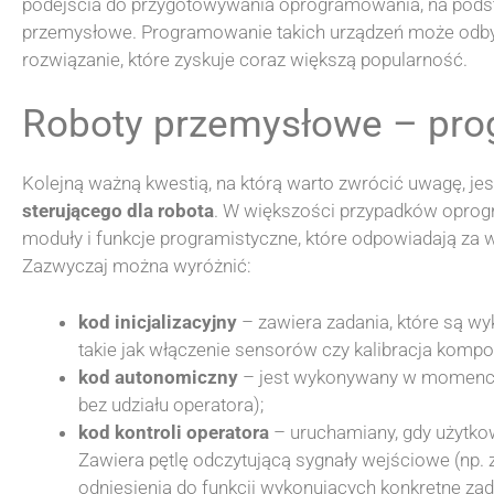
podejścia do przygotowywania oprogramowania, na podsta
przemysłowe. Programowanie takich urządzeń może odby
rozwiązanie, które zyskuje coraz większą popularność.
Roboty przemysłowe – pr
Kolejną ważną kwestią, na którą warto zwrócić uwagę, je
sterującego dla robota
. W większości przypadków oprog
moduły i funkcje programistyczne, które odpowiadają za
Zazwyczaj można wyróżnić:
kod inicjalizacyjny
– zawiera zadania, które są w
takie jak włączenie sensorów czy kalibracja komp
kod autonomiczny
– jest wykonywany w momencie,
bez udziału operatora);
kod kontroli operatora
– uruchamiany, gdy użytko
Zawiera pętlę odczytującą sygnały wejściowe (np.
odniesienia do funkcji wykonujących konkretne zad