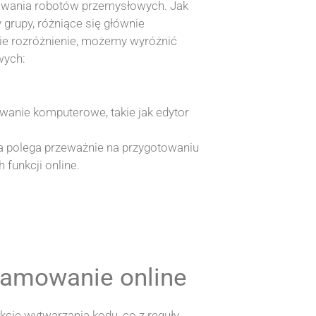
owania robotów przemysłowych. Jak
 grupy, różniące się głównie
kie rozróżnienie, możemy wyróżnić
wych:
anie komputerowe, takie jak edytor
 polega przeważnie na przygotowaniu
funkcji online.
ramowanie online
cję wytwarzania kodu, co z reguły