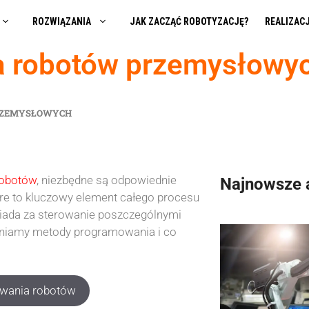
ROZWIĄZANIA
JAK ZACZĄĆ ROBOTYZACJĘ?
REALIZAC
 robotów przemysłowy
RZEMYSŁOWYCH
robotów
, niezbędne są odpowiednie
Najnowsze 
e to kluczowy element całego procesu
iada za sterowanie poszczególnymi
żniamy metody programowania i co
owania robotów