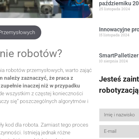
październiku 20
25 listopada 2024
Innowacyjne pr
 Przemysłowych
15 listopada 2024
nie robotów?
SmartPalletizer
10 sierpnia 2024
ia robotów przemysłowych, warto zająć
Jesteś zain
 należy zaznaczyć, że praca z
upełnie inaczej niż w przypadku
robotyzacją
ede wszystkim z częstej konieczności
uczy się” poszczególnych algorytmów i
ły kod dla robota. Zamiast tego proces
ynności. Istnieją jednak różne