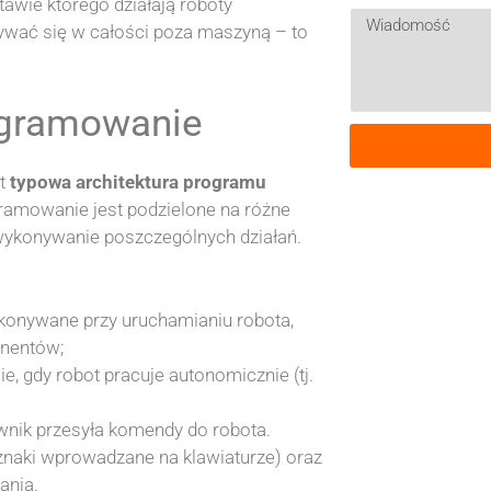
wie którego działają roboty
wać się w całości poza maszyną – to
ogramowanie
st
typowa architektura programu
ramowanie jest podzielone na różne
 wykonywanie poszczególnych działań.
ykonywane przy uruchamianiu robota,
onentów;
 gdy robot pracuje autonomicznie (tj.
wnik przesyła komendy do robota.
 znaki wprowadzane na klawiaturze) oraz
ania.