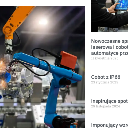
Nowoczesne spa
laserowa i cobot
automatyce prz
11 kwietnia 2025
Cobot z IP66
23 stycznia 2025
Inspirujące spo
29 listopada 2024
Imponujący wzro