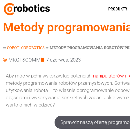
PRODUKTY
Metody programowania
➡
COBOT: COROBOTICS
➡
METODY PROGRAMOWANIA ROBOTÓW P
MKGT&COMM
7 czerwca, 2023
Aby móc w pełni wykorzystać potencjał
manipulatorów i 
metody programowania robotów przemysłowych. Softwar
użytkowania robota – to właśnie oprogramowanie odpow
częściami i wykonywanie konkretnych zadań. Jakie wyró
warto o nich wiedzieć?
Sprawdź naszą ofertę program