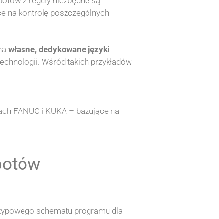
otów z reguły niezbędne są
ące na kontrolę poszczególnych
 na
własne, dedykowane języki
technologii. Wśród takich przykładów
tach FANUC i KUKA – bazujące na
botów
i typowego schematu programu dla