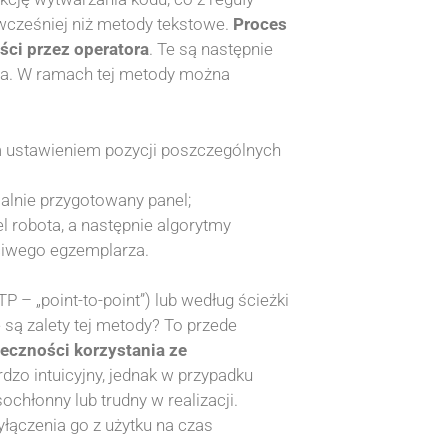
wcześniej niż metody tekstowe.
Proces
ści przez operatora
. Te są następnie
ota. W ramach tej metody można
 ustawieniem pozycji poszczególnych
alnie przygotowany panel;
l robota, a następnie algorytmy
ciwego egzemplarza.
– „point-to-point”) lub według ścieżki
 są zalety tej metody? To przede
ieczności korzystania ze
rdzo intuicyjny, jednak w przypadku
hłonny lub trudny w realizacji.
ączenia go z użytku na czas