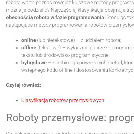
robota warto poznać również kluczowe metody program
można je podzielić? Najczęściej klasyfikacja obejmuje trzy
obecnością robota w fazie programowania
. Stosując ta
następujące metody programowania robotów przemysło
online
(lub nietekstowe) – z udziałem robota;
offline
(tekstowe) – wyłącznie poprzez oprogramow
tekstu lub środowisko programistyczne;
hybrydowe
– kombinacja powyższych metod, która
wstępnego kodu offline i dostosowaniu konkretnych 
Czytaj również:
Klasyfikacja robotów przemysłowych
Roboty przemysłowe: prog
Co ciekawe, mimo że metody tego typu pozwalają na reduk