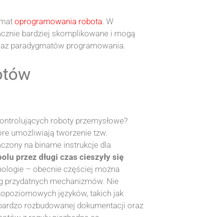
emat
oprogramowania robota
. W
acznie bardziej skomplikowane i mogą
oraz paradygmatów programowania.
otów
kontrolujących roboty przemysłowe?
re umożliwiają tworzenie tzw.
zony na binarne instrukcje dla
olu przez długi czas cieszyły się
hnologie – obecnie częściej można
reg przydatnych mechanizmów. Nie
opoziomowych języków, takich jak
o bardzo rozbudowanej dokumentacji oraz