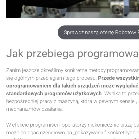
Sprawdź naszą ofertę Robotów
Jak przebiega programowa
Zanim jeszcze określimy konkretne metody programowan
się ogólnym przebiegiem tego procesu.
Przede wszystkim
oprogramowaniem dla takich urządzeń może wyglądać z
standardowych programów użytkowych
. Wynika to prz
bezpośredniej pracy z maszyną, która w pewnym sensie „
mechanizmów działania.
W efekcie programiści i operatorzy niekoniecznie piszą ca
może polegać częściowo na „pokazywaniu” konkretnych cz