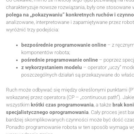
charakteryzuje nowsze rozwiązania, były one stosowane 
polega na „pokazywaniu” konkretnych ruchów i czynno
analizowane, interpretowane i zapamiętywane przez rob
wyróżnić trzy podejścia:
bezpośrednie programowanie online
– z ręcznym
komponentów robota;
pośrednie programowanie online
– poprzez specj
z wykorzystaniem modelu
– operator „uczy” mode
poszczególnych działań są przekazywane do właś
Ruch może odbywać się między określonymi punktami (PTP 
wskazanej przez operatora (CP – „continuous path”). Jakie
wszystkim
krótki czas programowania
, a także
brak kon
specjalistycznego oprogramowania
. Cały proces jest ba
bardziej skomplikowanych czynności może być dość czasoc
Ponadto programowanie robota w ten sposób wymaga wył