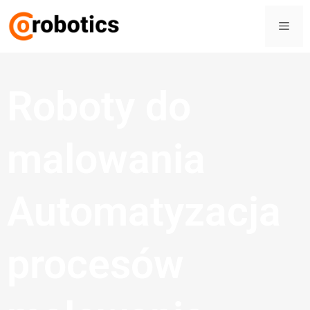
Roboty do
malowania
Automatyzacja
procesów