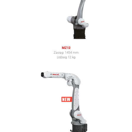
MZ12
Zasięg: 1454 mm
Udźwig 12 kg