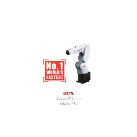
MZ07L
Zasięg: 912 mm
Udźwig 7 kg