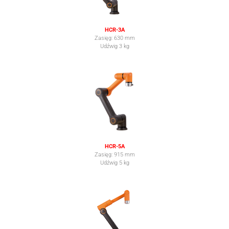
HCR-3A
Zasięg: 630 mm
Udźwig 3 kg
HCR-5A
Zasięg: 915 mm
Udźwig 5 kg