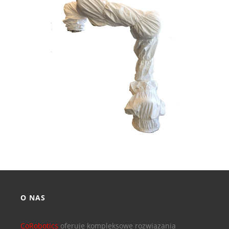
O NAS
CoRobotics
oferuje kompleksowe rozwiązania