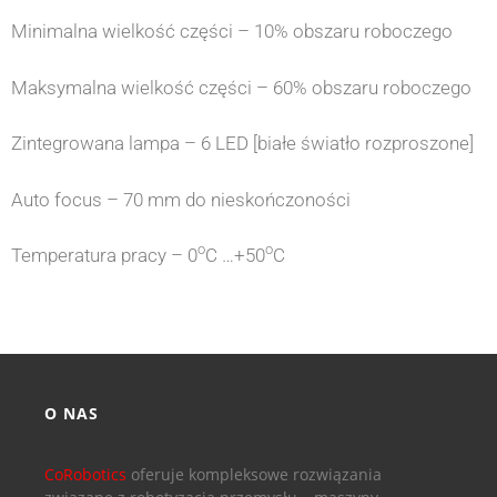
Minimalna wielkość części – 10% obszaru roboczego
Maksymalna wielkość części – 60% obszaru roboczego
Zintegrowana lampa – 6 LED [białe światło rozproszone]
Auto focus – 70 mm do nieskończoności
o
o
Temperatura pracy – 0
C …+50
C
O NAS
CoRobotics
oferuje kompleksowe rozwiązania