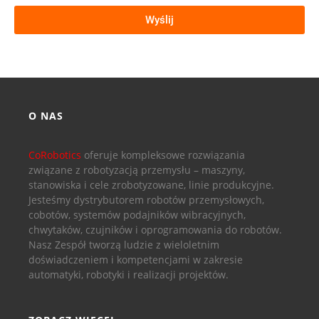
Wyślij
O NAS
CoRobotics
oferuje kompleksowe rozwiązania
związane z robotyzacją przemysłu – maszyny,
stanowiska i cele zrobotyzowane, linie produkcyjne.
Jesteśmy dystrybutorem robotów przemysłowych,
cobotów, systemów podajników wibracyjnych,
chwytaków, czujników i oprogramowania do robotów.
Nasz Zespół tworzą ludzie z wieloletnim
doświadczeniem i kompetencjami w zakresie
automatyki, robotyki i realizacji projektów.