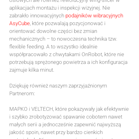
osiowych ale również rewolucyjny wing-slicer w
aplikacjach montażu i inspekcji wizyjnej. Nie
zabrakło innowacyjnych
podajników wibracyjnych
AsyCube
, które pozwalają pozycjonować i
orientować dowolne części bez zmian
mechanicznych – to nowoczesna technika tzw.
flexible feeding. A to wszystko idealnie
współpracowało z chwytakami OnRobot, które nie
potrzebują sprężonego powietrza a ich konfiguracja
zajmuje kilka minut.
Dziękuję również naszym zaprzyjaźnionym
Partnerom:
MAPKO i VELTECH, które pokazywały jak efektywnie
i szybko zrobotyzować spawanie cobotem nawet
małych serii a jednocześnie zapewnić najwyższą
jakość spoin, nawet przy bardzo cienkich