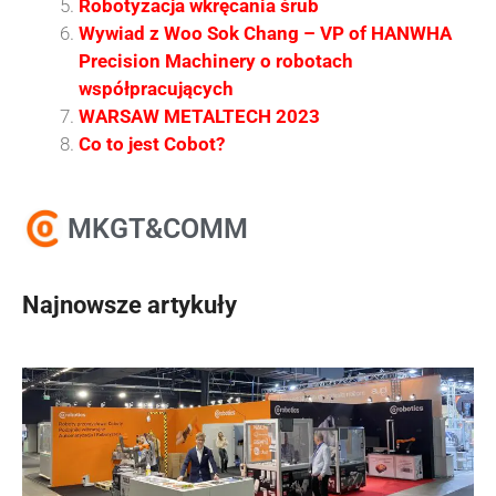
Robotyzacja wkręcania śrub
Wywiad z Woo Sok Chang – VP of HANWHA
Precision Machinery o robotach
współpracujących
WARSAW METALTECH 2023
Co to jest Cobot?
MKGT&COMM
Najnowsze artykuły