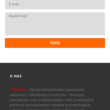
Wyślij
O NAS
CoRobotics
oferuje kompleksowe rozwiązania
związane z robotyzacją przemysłu – maszyny,
stanowiska i cele zrobotyzowane, linie produkcyjne.
Jesteśmy dystrybutorem robotów przemysłowych,