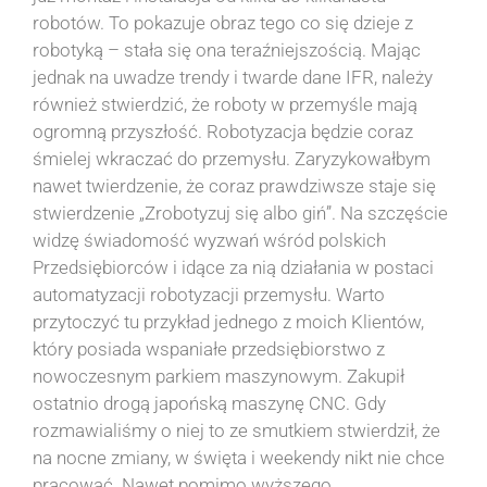
robotów. To pokazuje obraz tego co się dzieje z
robotyką – stała się ona teraźniejszością. Mając
jednak na uwadze trendy i twarde dane IFR, należy
również stwierdzić, że roboty w przemyśle mają
ogromną przyszłość. Robotyzacja będzie coraz
śmielej wkraczać do przemysłu. Zaryzykowałbym
nawet twierdzenie, że coraz prawdziwsze staje się
stwierdzenie „Zrobotyzuj się albo giń”. Na szczęście
widzę świadomość wyzwań wśród polskich
Przedsiębiorców i idące za nią działania w postaci
automatyzacji robotyzacji przemysłu. Warto
przytoczyć tu przykład jednego z moich Klientów,
który posiada wspaniałe przedsiębiorstwo z
nowoczesnym parkiem maszynowym. Zakupił
ostatnio drogą japońską maszynę CNC. Gdy
rozmawialiśmy o niej to ze smutkiem stwierdził, że
na nocne zmiany, w święta i weekendy nikt nie chce
pracować. Nawet pomimo wyższego