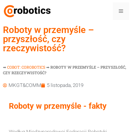
Roboty w przemyśle –
przyszłość, czy
rzeczywistość?
➡
COBOT: COROBOTICS
➡
ROBOTY W PRZEMYŚLE – PRZYSZŁOŚĆ,
CZY RZECZYWISTOŚĆ?
MKGT&COMM
5 listopada, 2019
Roboty w przemyśle - fakty
Według Międzynarodowej Federacji Robotyki