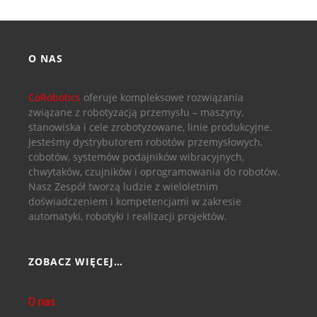
O NAS
CoRobotics
oferuje kompleksowe rozwiązania
związane z robotyzacją przemysłu – maszyny,
stanowiska i cele zrobotyzowane, linie produkcyjne.
Jesteśmy dystrybutorem robotów przemysłowych,
cobotów, systemów podajników wibracyjnych,
chwytaków, czujników i oprogramowania do robotów.
Nasz Zespół tworzą ludzie z wieloletnim
doświadczeniem i kompetencjami w zakresie
automatyki, robotyki i realizacji projektów.
ZOBACZ WIĘCEJ…
O nas