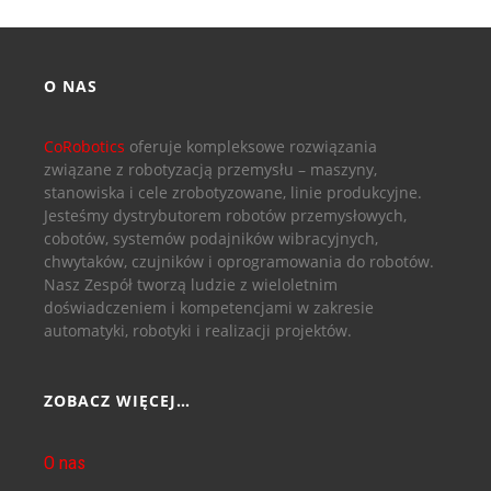
O NAS
CoRobotics
oferuje kompleksowe rozwiązania
związane z robotyzacją przemysłu – maszyny,
stanowiska i cele zrobotyzowane, linie produkcyjne.
Jesteśmy dystrybutorem robotów przemysłowych,
cobotów, systemów podajników wibracyjnych,
chwytaków, czujników i oprogramowania do robotów.
Nasz Zespół tworzą ludzie z wieloletnim
doświadczeniem i kompetencjami w zakresie
automatyki, robotyki i realizacji projektów.
ZOBACZ WIĘCEJ…
O nas