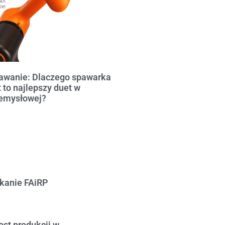
wanie: Dlaczego spawarka
 to najlepszy duet w
emysłowej?
tkanie FAiRP
st produkcji w