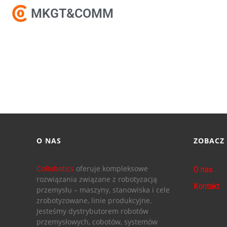
MKGT&COMM
O NAS
ZOBACZ
CoRobotics
oferuje kompleksowe
O nas
rozwiązania związane z robotyzacją
Kontakt
przemysłu – maszyny, stanowiska i cele
zrobotyzowane, linie produkcyjne.
Jesteśmy dystrybutorem robotów
przemysłowych, cobotów, systemów