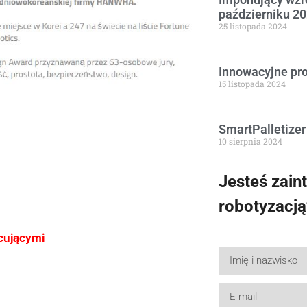
październiku 20
25 listopada 2024
Innowacyjne pr
15 listopada 2024
SmartPalletizer
10 sierpnia 2024
Jesteś zain
robotyzacją
cującymi