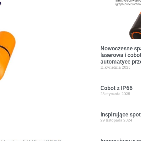
Nowoczesne spa
laserowa i cobot
automatyce prz
11 kwietnia 2025
Cobot z IP66
23 stycznia 2025
Inspirujące spo
29 listopada 2024
Imponujący wzro