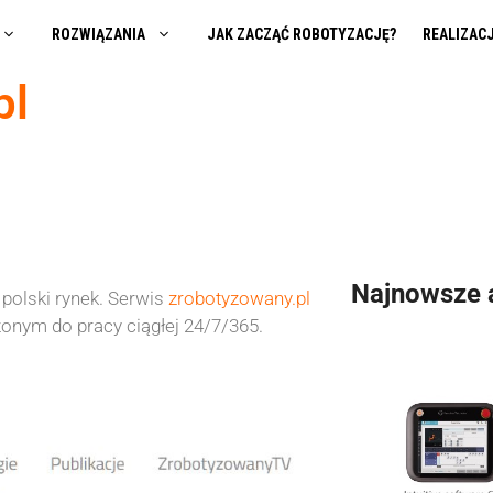
ROZWIĄZANIA
JAK ZACZĄĆ ROBOTYZACJĘ?
REALIZAC
pl
Najnowsze 
polski rynek. Serwis
zrobotyzowany.pl
onym do pracy ciągłej 24/7/365.