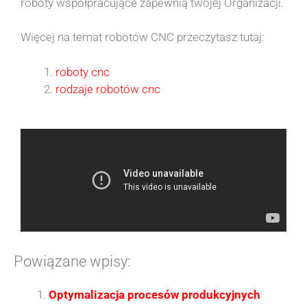
roboty współpracujące zapewnią twojej Organizacji.
Więcej na temat robotów CNC przeczytasz tutaj:
roboty cnc
rodzaje robotów cnc
Powiązane wpisy:
Optymalizacja procesów produkcyjnych