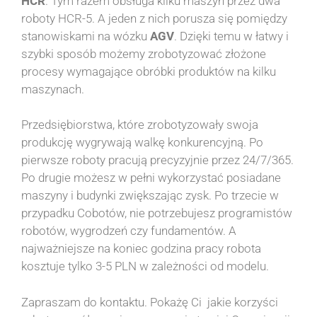
HCR
. Tym razem obsługa kilku maszyn przez dwa
roboty HCR-5. A jeden z nich porusza się pomiędzy
stanowiskami na wózku
AGV
. Dzięki temu w łatwy i
szybki sposób możemy zrobotyzować złożone
procesy wymagające obróbki produktów na kilku
maszynach.
Przedsiębiorstwa, które zrobotyzowały swoja
produkcję wygrywają walkę konkurencyjną. Po
pierwsze roboty pracują precyzyjnie przez 24/7/365.
Po drugie możesz w pełni wykorzystać posiadane
maszyny i budynki zwiększając zysk. Po trzecie w
przypadku Cobotów, nie potrzebujesz programistów
robotów, wygrodzeń czy fundamentów. A
najważniejsze na koniec godzina pracy robota
kosztuje tylko 3-5 PLN w zależności od modelu.
Zapraszam do kontaktu. Pokażę Ci jakie korzyści