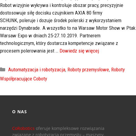
Robot wizyjnie wykrywa i kontroluje obszar pracy, precyzyjnie
dostosowuje siłę docisku czujnikiem AXIA 80 firmy
SCHUNK, poleruje i dozuje środek polerski z wykorzystaniem
narzędzi Dynabrade. A wszystko to na Warsaw Motor Show w Ptak
Warsaw Expo w dniach 25-27.10.2019. Partnerem
technologicznym, który dostarcza kompetencje związane z
procesem polerowania jest …
Dowiedz się więcej
Automatyzacja i robotyzacja
,
Roboty przemysłowe
,
Roboty
Współpracujące Coboty
O NAS
CoRobotics
oferuje kompleksowe rozwiązania
związane z robotyzacją przemysłu – maszyny,