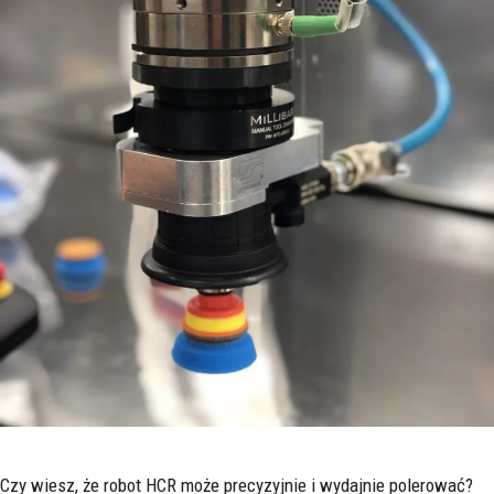
Czy wiesz, że robot HCR może precyzyjnie i wydajnie polerować?