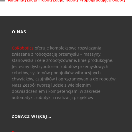
O NAS
CoRobotics
oferuje kompleksowe rozwiązania
związane z robotyzacją przemysłu – maszyny,
stanowiska i cele zrobotyzowane, linie produkcyjne.
Jesteśmy dystrybutorem robotów przemysłowych,
cobotów, systemów podajników wibracyjnych,
chwytaków, czujników i oprogramowania do robotów.
Nasz Zespół tworzą ludzie z wieloletnim
doświadczeniem i kompetencjami w zakresie
automatyki, robotyki i realizacji projektów.
ZOBACZ WIĘCEJ…